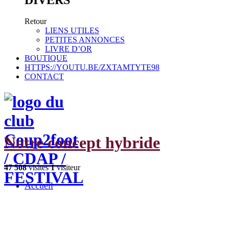
Retour
LIENS UTILES
PETITES ANNONCES
LIVRE D’OR
BOUTIQUE
HTTPS://YOUTU.BE/ZXTAMTYTE98
CONTACT
Notre concept hybride
47 508
visites
1
visiteur
Accueil